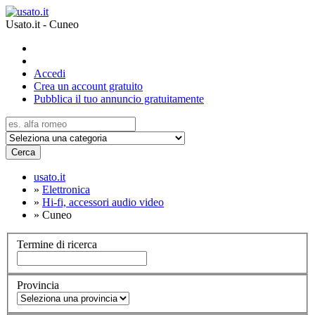
Usato.it - Cuneo
Accedi
Crea un account gratuito
Pubblica il tuo annuncio gratuitamente
Cerca
usato.it
»
Elettronica
»
Hi-fi, accessori audio video
»
Cuneo
Termine di ricerca
Provincia