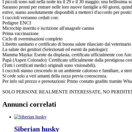
I piccoli sono nati nella notte tra il 29 e il 30 maggio: una bellissima
Saranno pronti per entrare nelle loro nuove famiglie a 60 giorni, quindi
estive, siamo assolutamente disponibili a metterci d'accordo per postic
I cuccioli verranno ceduti con:
Pedigree ENCI
Microchip inserito e iscrizione all'anagrafe canina
Prima vaccinazione
Ciclo di sverminazioni completo
Libretto sanitario e certificato di buona salute rilasciato dal veterinario
La salute dei genitori (Selezionati ed esenti da patologie):
Mamma Mayka: Esente da displasia, certificata ufficialmente con Anca
Papà (Aspen Colorado): Certificato ufficialmente dalla prestigiosa ce
(Tutti i certificati medici originali sono visionabili).
I cuccioli stanno crescendo in un ambiente caloroso e familiare, a strett
Si cede solo a veri amanti della razza previa conoscenza.
Per info sul prezzo e prenotazioni: Primo contatto gradito tramite Wha
SOLO PERSONE REALMENTE INTERESSATE, NO PERDIT
Annunci correlati
Siberian husky