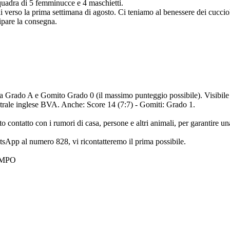
 squadra di 5 femminucce e 4 maschietti.
 verso la prima settimana di agosto. Ci teniamo al benessere dei cuccioli 
ipare la consegna.
 Grado A e Gomito Grado 0 (il massimo punteggio possibile). Visibile i
ntrale inglese BVA. Anche: Score 14 (7:7) - Gomiti: Grado 1.
o contatto con i rumori di casa, persone e altri animali, per garantire una
tsApp al numero 828, vi ricontatteremo il prima possibile.
EMPO